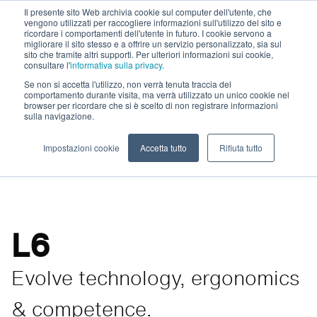
Il presente sito Web archivia cookie sul computer dell'utente, che
vengono utilizzati per raccogliere informazioni sull'utilizzo del sito e
ricordare i comportamenti dell'utente in futuro. I cookie servono a
migliorare il sito stesso e a offrire un servizio personalizzato, sia sul
sito che tramite altri supporti. Per ulteriori informazioni sui cookie,
consultare l'
informativa sulla privacy
.
Riuniti odontoiatrici
Se non si accetta l'utilizzo, non verrà tenuta traccia del
comportamento durante visita, ma verrà utilizzato un unico cookie nel
browser per ricordare che si è scelto di non registrare informazioni
Tutti riuniti
sulla navigazione.
Accessori per Riuniti
Sistemi di igiene
Impostazioni cookie
Accetta tutto
Rifiuta tutto
L6
Evolve technology, ergonomics
& competence.