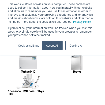
This website stores cookies on your computer. These cookies are
used to collect information about how you interact with our website
and allow us to remember you. We use this information in order to
improve and customize your browsing experience and for analytics
and metrics about our visitors both on this website and other media.
To find out more about the cookies we use, see our
Privacy Policy
.
If you decline, your information won’t be tracked when you visit this
Termodesinfectadoras
website. A single cookie will be used in your browser to remember
your preference not to be tracked.
Anthos ofrece dos soluciones de termodesinfección
pensadas para acelerar y mejorar la eficacia de una
Cookies settings
Accept All
Decline All
fase fundamental del reacondicionamiento de los
instrumentos odontológicos.
Tethys H10
Tethys
Accesorio HMD para Tethys
H10