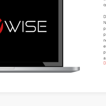
o
D
N
p
p
n
e
p
a
D