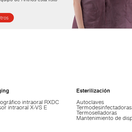
tros
ging
Esterilización
ográfico intraoral RXDC
Autoclaves
or intraoral X-VS E
Termodesinfectadoras
Termoselladoras
Mantenimiento de dispo