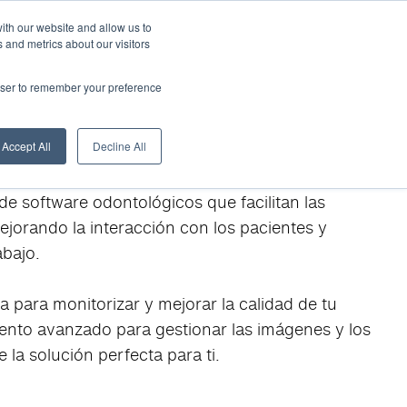
es
¿Quiénes somos?
Descargas
Extranet
ith our website and allow us to
 and metrics about our visitors
Noticias
Red de venta
Formación
Contacto
rowser to remember your preference
Accept All
Decline All
e software odontológicos que facilitan las
jorando la interacción con los pacientes y
abajo.
a para monitorizar y mejorar la calidad de tu
ento avanzado para gestionar las imágenes y los
 la solución perfecta para ti.