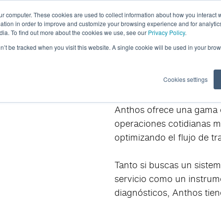
ur computer. These cookies are used to collect information about how you interact w
tion in order to improve and customize your browsing experience and for analytics
n
Imaging
Software
Digital Showroom
dia. To find out more about the cookies we use, see our
Privacy Policy
.
on’t be tracked when you visit this website. A single cookie will be used in your b
Cookies settings
Anthos ofrece una gama d
operaciones cotidianas me
optimizando eI flujo de tr
Tanto si buscas un sistem
servicio como un instrum
diagnósticos, Anthos tiene