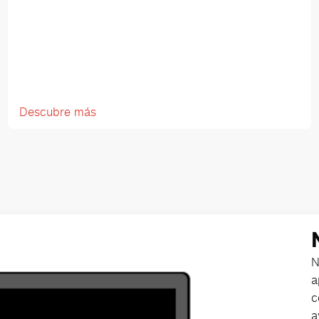
Descubre más
N
a
c
a