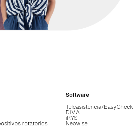
Software
Teleasistencia/EasyCheck
Di.V.A.
iRYS
sitivos rotatorios
Neowise