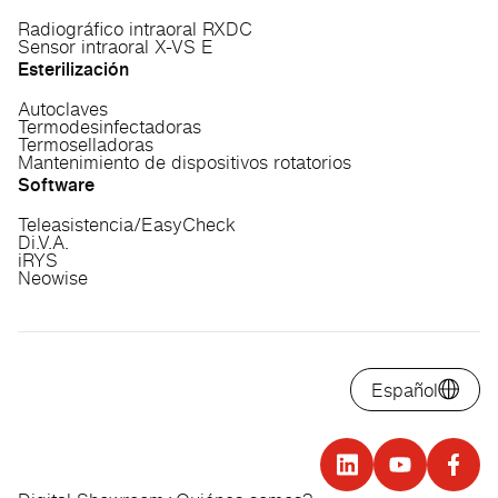
Radiográfico intraoral RXDC
Sensor intraoral X-VS E
Esterilización
Autoclaves
Termodesinfectadoras
Termoselladoras
Mantenimiento de dispositivos rotatorios
Software
Teleasistencia/EasyCheck
Di.V.A.
iRYS
Neowise
Español