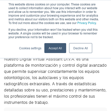
This website stores cookies on your computer. These cookies are
used to collect information about how you interact with our website
and allow us to remember you. We use this information in order to
improve and customize your browsing experience and for analytics
and metrics about our visitors both on this website and other media.
To find out more about the cookies we use, see our
Privacy Policy
.
If you decline, your information won’t be tracked when you visit this
website. A single cookie will be used in your browser to remember
your preference not to be tracked.
Di.V.A.
Cookies settings
Accept All
Decline All
Nuestro Digital Virtual Assistant Di.V.A. es una
plataforma de monitorización y control digital avanzado
que permite supervisar constantemente los equipos
odontológicos, los autoclaves y los equipos
radiográficos extraorales. A través de estadísticas
detalladas sobre su uso, prestaciones y mantenimiento,
los profesionales tienen el máximo control de sus
instrumentos de trabajo.