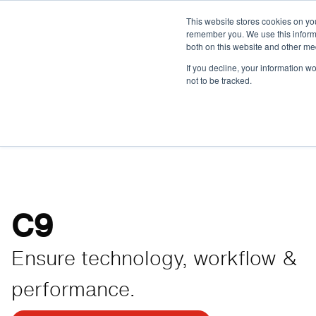
This website stores cookies on yo
remember you. We use this informa
Unités de soins dentaires
Stérilisati
both on this website and other me
If you decline, your information w
not to be tracked.
Unités de soins dentaires
Toutes les u
C9
Ensure technology, workflow &
performance.