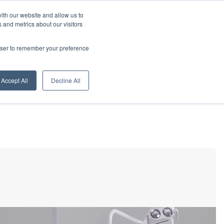
fr
Entreprise
Téléchargement
Extranet
Digital Showroom
ith our website and allow us to
 and metrics about our visitors
Actualités
Réseau de distribution
Formation
Contacts
rowser to remember your preference
Accessoires unités de soins dentaires
Systèmes d’hygiène
Accept All
Decline All