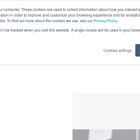
ur computer. These cookies are used to collect information about how you interact w
tion in order to improve and customize your browsing experience and for analytics
on
Imagerie
Logiciels
dia. To find out more about the cookies we use, see our
Privacy Policy
.
on’t be tracked when you visit this website. A single cookie will be used in your b
nités de soins dentaires
Cookies settings