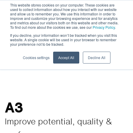
This website stores cookies on your computer. These cookies are
used to collect information about how you interact with our website
and allow us to remember you. We use this information in order to
improve and customize your browsing experience and for analytics
and metrics about our visitors both on this website and other media.
To find out more about the cookies we use, see our
Privacy Policy
.
Unités de soins dentaires
If you decline, your information won’t be tracked when you visit this
website. A single cookie will be used in your browser to remember
your preference not to be tracked.
Toutes les unités de soins dentaires
Accessoires unités de soins
Systèmes
dentaires
d’hygiène
Cookies settings
Accept All
Decline All
A3
Improve potential, quality &